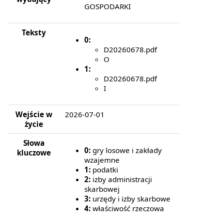
GOSPODARKI
Teksty
0:
D20260678.pdf
O
1:
D20260678.pdf
I
Wejście w
2026-07-01
życie
Słowa
0:
gry losowe i zakłady
kluczowe
wzajemne
1:
podatki
2:
izby administracji
skarbowej
3:
urzędy i izby skarbowe
4:
właściwość rzeczowa